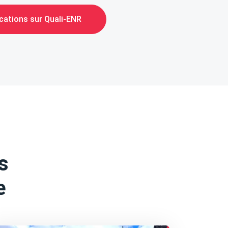
ications sur Quali-ENR
s
e