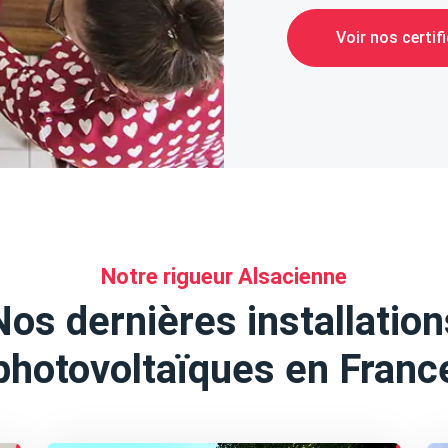
Voir nos certif
Notre rigueur Alsacienne
Nos dernières installation
photovoltaïques en Franc