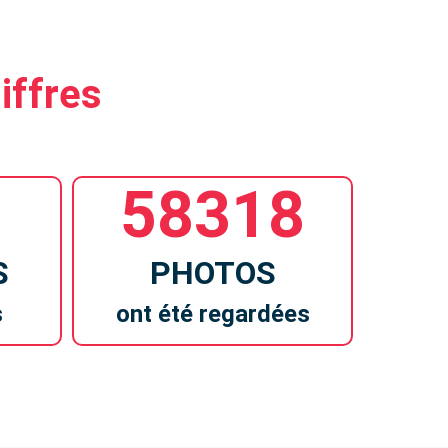
iffres
58318
S
PHOTOS
s
ont été regardées