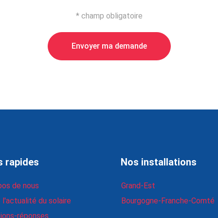
* champ obligatoire
s rapides
Nos installations
pos de nous
Grand-Est
l'actualité du solaire
Bourgogne-Franche-Comté
ions-réponses