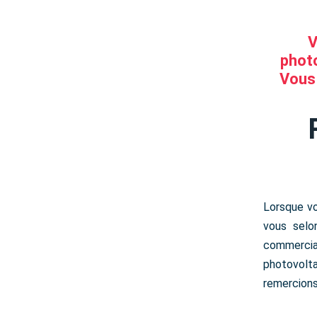
V
photo
Vous 
Lorsque vo
vous selo
commercial
photovolt
remercions 