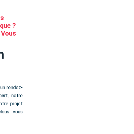
es
ïque ?
? Vous
n
 un rendez-
art, notre
otre projet
 Nous vous