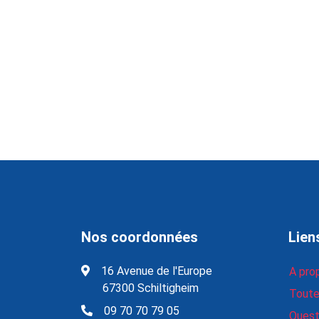
Nos coordonnées
Lien
16 Avenue de l'Europe
A pro
67300 Schiltigheim
Toute 
09 70 70 79 05
Quest