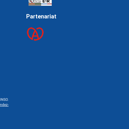
Partenariat
ONSO.
endez-