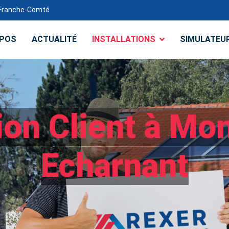
e-Franche-Comté
OPOS
ACTUALITÉ
INSTALLATIONS
SIMULATEU
tion Client à Mo
Echarnant