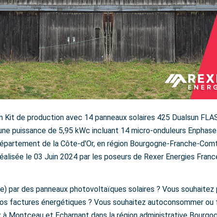
d'un Kit de production avec 14 panneaux solaires 425 Dualsun 
e puissance de 5,95 kWc incluant 14 micro-onduleurs Enphase
partement de la Côte-d'Or, en région Bourgogne-Franche-Comté
réalisée le 03 Juin 2024 par les poseurs de Rexer Energies Franc
e) par des panneaux photovoltaïques solaires ? Vous souhaitez 
vos factures énergétiques ? Vous souhaitez autoconsommer ou f
z à Montceau et Echarnant dans la région administrative Bour